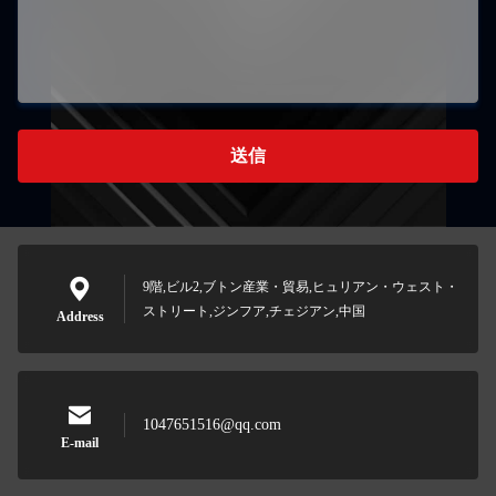
送信
9階,ビル2,ブトン産業・貿易,ヒュリアン・ウェスト・
ストリート,ジンフア,チェジアン,中国
Address
1047651516@qq.com
E-mail