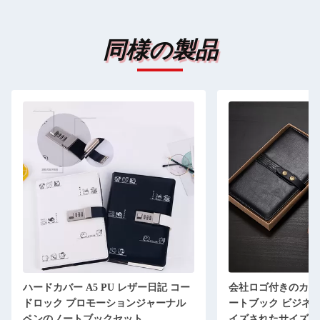
同様の製品
記 コー
会社ロゴ付きのカスタム PU レザーノ
パーソナライ
ーナル
ートブック ビジネス用 B5 / カスタマ
レザー ノ
イズされたサイズ
ン 100 枚