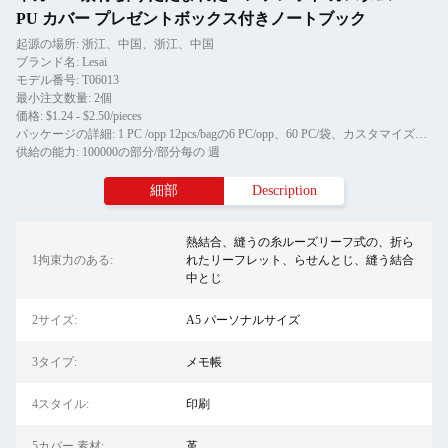
PU カバー プレゼントボックス付きノートブック
起源の場所: 浙江、中国、浙江、中国
ブランド名: Lesai
モデル番号: T06013
最小注文数量: 2個
価格: $1.24 - $2.50/pieces
パッケージの詳細: 1 PC /opp 12pcs/bagの6 PC/opp、60 PC/袋、カスタマイズされた包装
供給の能力: 100000の部分/部分每の 週
細部
Description
熱結合、縫うの糸ルーズリーフ式の、折ら
1拘束力のある:
れたリーフレット、らせんとじ、縫う結合
中とじ
2サイズ:
A5 パーソナルサイズ
3タイプ:
メモ帳
4スタイル:
印刷
5カバー 素材:
革