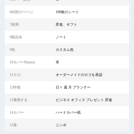
6内部のページ:
100枚のシート
7使用:
昇進、ギフト
8製品名:
ノート
9色:
カスタム色
10カバーMateria:
革
11ロゴ:
オーダーメイドのロゴを承認
12特徴:
日々 週 月 プランナー
13適用する:
ビジネス オフィス プレゼント 昇進
14カバー:
ハードカバー紙
15港:
ニンボ