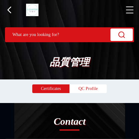
品質管理
Certificates
QC Profile
Contact