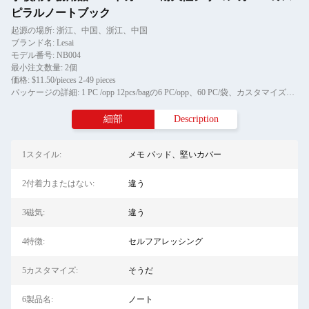
ピラルノートブック
起源の場所: 浙江、中国、浙江、中国
ブランド名: Lesai
モデル番号: NB004
最小注文数量: 2個
価格: $11.50/pieces 2-49 pieces
パッケージの詳細: 1 PC /opp 12pcs/bagの6 PC/opp、60 PC/袋、カスタマイズされた包装
細部
Description
1スタイル:
メモ パッド、堅いカバー
2付着力またはない:
違う
3磁気:
違う
4特徴:
セルフアレッシング
5カスタマイズ:
そうだ
6製品名:
ノート