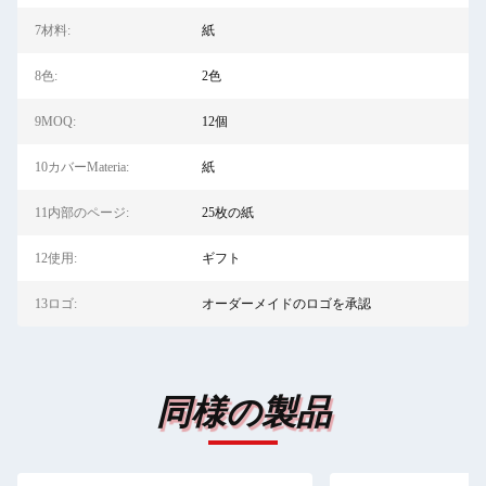
7材料:
紙
8色:
2色
9MOQ:
12個
10カバーMateria:
紙
11内部のページ:
25枚の紙
12使用:
ギフト
13ロゴ:
オーダーメイドのロゴを承認
同様の製品