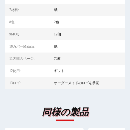
7材料:
紙
8色:
2色
9MOQ:
12個
10カバーMateria:
紙
11内部のページ:
70枚
12使用:
ギフト
13ロゴ:
オーダーメイドのロゴを承認
同様の製品