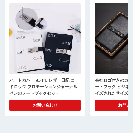
ハードカバー A5 PU レザー日記 コー
会社ロゴ付きのカスタ
ドロック プロモーションジャーナル
ートブック ビジネス用
ペンのノートブックセット
イズされたサイズ
お問い合わせ
お問い