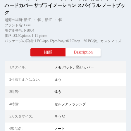
ハードカバー サブライメーション スパイラル ノートブッ
ク
起源の場所: 浙江、中国、浙江、中国
ブランド名: Lesai
モデル番号: NB004
価格: $3.99/pieces 1-11 pieces
パッケージの詳細: 1 PC /opp 12pcs/bagの6 PC/opp、60 PC/袋、カスタマイズされた包装
細部
Description
1スタイル:
メモ パッド、堅いカバー
2付着力またはない:
違う
3磁気:
違う
4特徴:
セルフアレッシング
5カスタマイズ:
そうだ
6製品名:
ノート