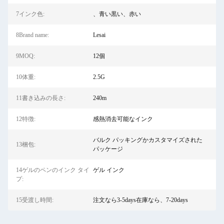
7インク色:
、青い黒い、赤い
8Brand name:
Lesai
9MOQ:
12個
10体重:
2.5G
11書き込みの長さ:
240m
12特徴:
感熱消去可能なインク
バルク パッキングかカスタマイズされた
13梱包:
パッケージ
14ゲルのペンのインク タイ
ゲル インク
プ:
15受渡し時間:
注文なら3-5days在庫なら、7-20days