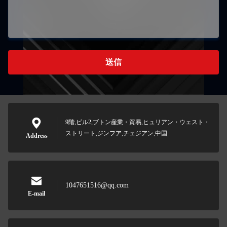
送信
9階,ビル2,ブトン産業・貿易,ヒュリアン・ウェスト・
ストリート,ジンフア,チェジアン,中国
Address
1047651516@qq.com
E-mail