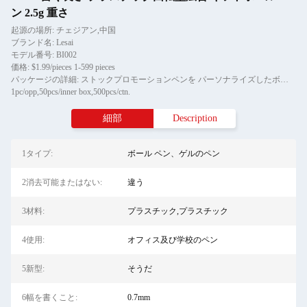
ン 2.5g 重さ
起源の場所: チェジアン,中国
ブランド名: Lesai
モデル番号: BI002
価格: $1.99/pieces 1-599 pieces
パッケージの詳細: ストックプロモーションペンを パーソナライズしたボールペンを ダイヤモンド・クリスタル・メタル・ボールペンをプレゼントに
1pc/opp,50pcs/inner box,500pcs/ctn.
細部
Description
1タイプ:
ボール ペン、ゲルのペン
2消去可能またはない:
違う
3材料:
プラスチック,プラスチック
4使用:
オフィス及び学校のペン
5新型:
そうだ
6幅を書くこと:
0.7mm