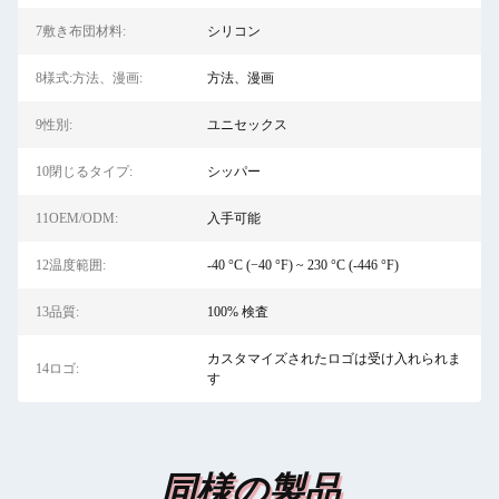
7敷き布団材料:
シリコン
8様式:方法、漫画:
方法、漫画
9性別:
ユニセックス
10閉じるタイプ:
シッパー
11OEM/ODM:
入手可能
12温度範囲:
-40 °C (−40 °F) ~ 230 °C (-446 °F)
13品質:
100% 検査
カスタマイズされたロゴは受け入れられま
14ロゴ:
す
同様の製品