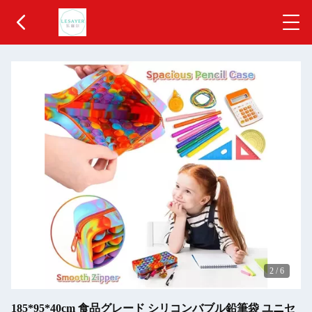
2
/
6
185*95*40cm 食品グレード シリコンバブル鉛筆袋 ユニセ