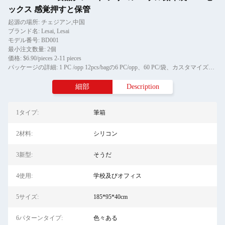
ックス 感覚押すと保管
起源の場所: チェジアン,中国
ブランド名: Lesai, Lesai
モデル番号: BD001
最小注文数量: 2個
価格: $6.90/pieces 2-11 pieces
パッケージの詳細: 1 PC /opp 12pcs/bagの6 PC/opp、60 PC/袋、カスタマイズされた包装
細部
Description
1タイプ:
筆箱
2材料:
シリコン
3新型:
そうだ
4使用:
学校及びオフィス
5サイズ:
185*95*40cm
6パターンタイプ:
色々ある