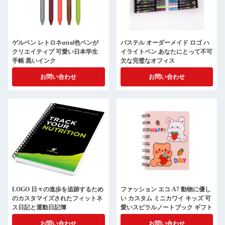
ゲルペン レトロネutral色ペンが
パステル オーダーメイド ロゴ ハ
クリエイティブ 可愛い日本学生
イライトペン あなたにとって不可
手帳 黒いインク
欠な完璧なオフィス
お問い合わせ
お問い合わせ
LOGO 日々の進歩を追跡するため
ファッション エコ A7 動物に優し
のカスタマイズされたフィットネ
い カスタム ミニカワイ キッズ 可
ス日記と運動日記簿
愛いスピラルノートブック ギフト
お問い合わせ
お問い合わせ